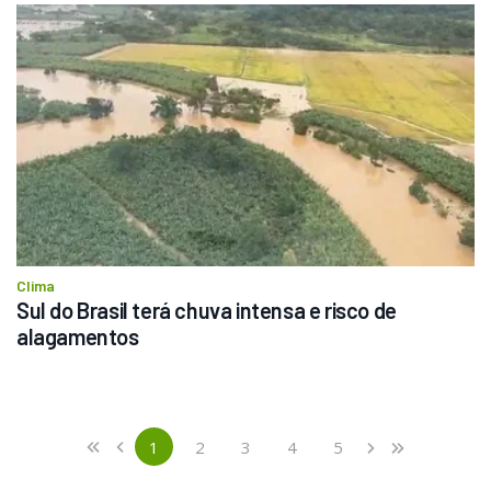
Clima
Sul do Brasil terá chuva intensa e risco de 
alagamentos
Previous
First
1
2
3
4
5
«
‹
›
»
(current)
Next
Last