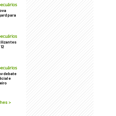
ecuários
nova
gard para
ecuários
ilizantes
 12
ecuários
v debate
cial e
eiro
lhes
>