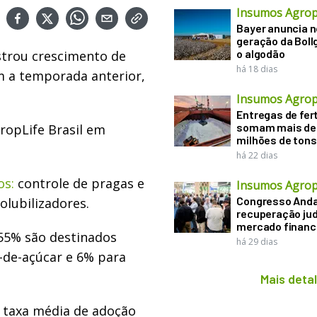
Insumos Agrop
Bayer anuncia 
geração da Boll
o algodão
strou crescimento de
há 18 dias
 a temporada anterior,
Insumos Agrop
Entregas de fert
somam mais de
ropLife Brasil em
milhões de tons
há 22 dias
os:
controle de pragas e
Insumos Agrop
Congresso Anda
olubilizadores.
recuperação judi
mercado financ
 55% são destinados
há 29 dias
-de-açúcar e 6% para
Mais deta
 taxa média de adoção