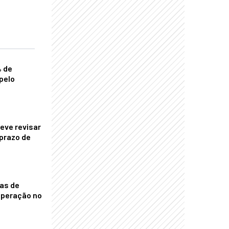
% de
pelo
eve revisar
prazo de
nas de
operação no