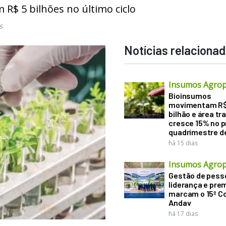
 R$ 5 bilhões no último ciclo
s
Notícias relaciona
Insumos Agrop
Bioinsumos
movimentam R$
bilhão e área tr
cresce 15% no p
quadrimestre d
há 15 dias
Insumos Agrop
Gestão de pess
liderança e pre
marcam o 15º C
Andav
há 17 dias