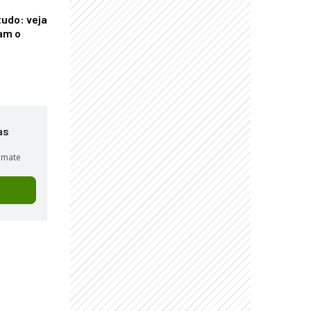
tudo: veja
am o
as
sumate