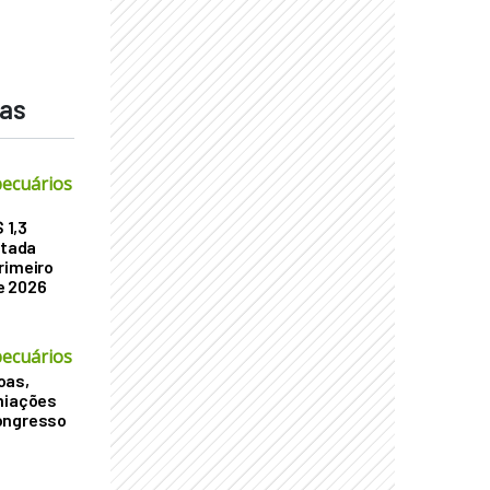
das
ecuários
 1,3
atada
rimeiro
e 2026
ecuários
oas,
miações
ongresso