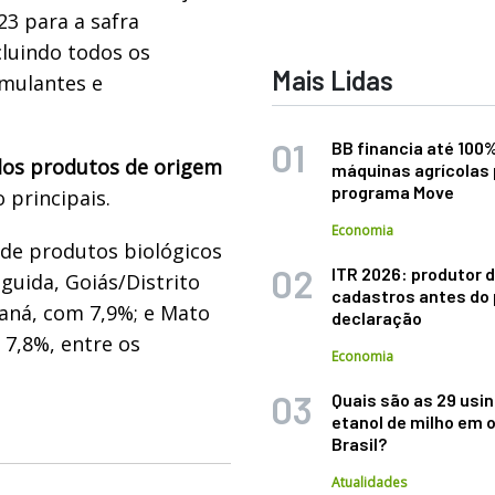
23 para a safra
cluindo todos os
Mais Lidas
imulantes e
BB financia até 100
 dos produtos de origem
máquinas agrícolas 
programa Move
 principais.
Economia
 de produtos biológicos
ITR 2026: produtor d
eguida, Goiás/Distrito
cadastros antes do 
raná, com 7,9%; e Mato
declaração
 7,8%, entre os
Economia
Quais são as 29 usi
etanol de milho em 
Brasil?
Atualidades