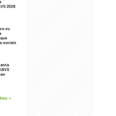
a
AVS 2026
co ou
a
 que
s sociais
senta
SIAVS
nas
lhes
>