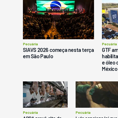
N
D
M
C
Ba
P
Pecuária
Pecuária
SIAVS 2026 começa nesta terça
GTF am
em São Paulo
habilit
e óleo 
México
Pecuária
Pecuária
ABPA prevê alta da
Lula sanciona lei que