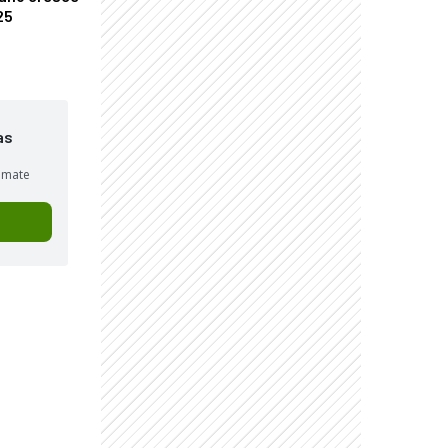
25
as
sumate