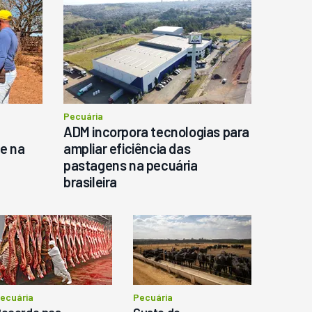
o
Pecuária
ADM incorpora tecnologias para
te na
ampliar eficiência das
pastagens na pecuária
brasileira
ecuária
Pecuária
ecorde nas
Custo do