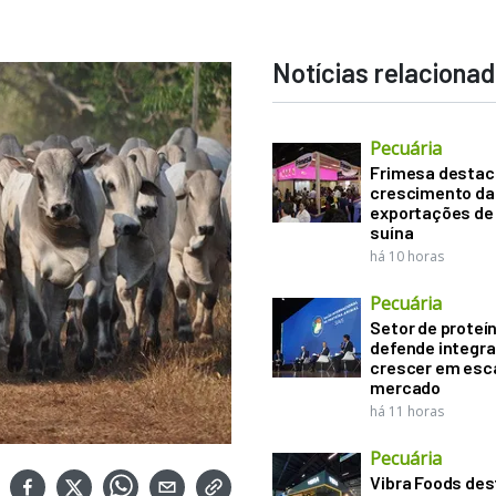
Notícias relaciona
Pecuária
Frimesa destac
crescimento da
exportações de
suína
há 10 horas
Pecuária
Setor de proteí
defende integr
crescer em esca
mercado
há 11 horas
Pecuária
Vibra Foods de