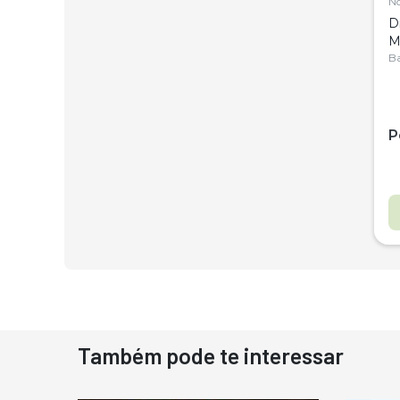
N
D
M
C
Ba
P
Também pode te interessar
D