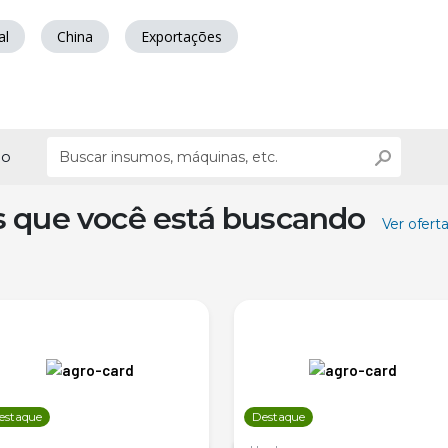
al
China
Exportações
ão
s que você está buscando
Ver ofert
estaque
Destaque