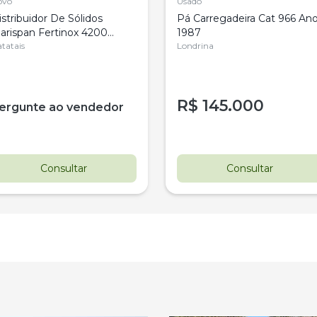
ovo
Usado
istribuidor De Sólidos
Pá Carregadeira Cat 966 An
arispan Fertinox 4200
1987
itrus
tatais
Londrina
R$
145.000
ergunte ao vendedor
Consultar
Consultar
estaque
Destaque