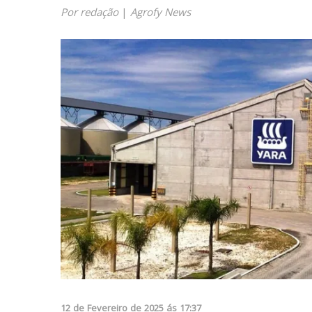
Por redação
|
Agrofy News
12
de
Fevereiro
de
2025
ás
17:37