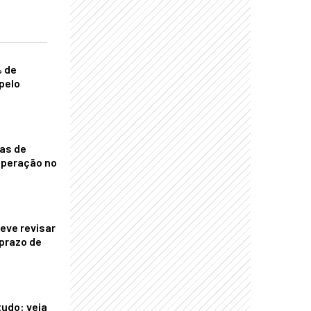
% de
pelo
nas de
operação no
eve revisar
prazo de
tudo: veja