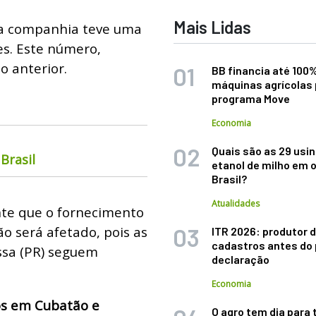
Mais Lidas
 a companhia teve uma
es. Este número,
 anterior.
BB financia até 100
máquinas agrícolas 
programa Move
Economia
Quais são as 29 usi
Brasil
etanol de milho em 
Brasil?
Atualidades
nte que o fornecimento
ão será afetado, pois as
ITR 2026: produtor d
cadastros antes do 
ossa (PR) seguem
declaração
Economia
os em Cubatão e
O agro tem dia para 