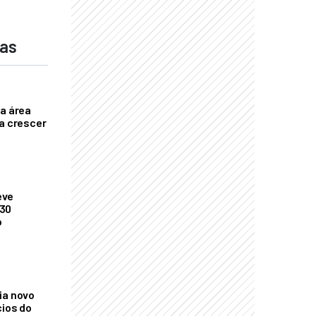
das
ça área
ta crescer
eve
 30
o
ia novo
cios do