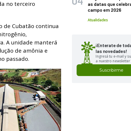
da no terceiro
as datas que celebr
campo em 2026
Atualidades
lo de Cubatão continua
nitrogênio,
a. A unidade manterá
¡Enterate de tod
odução de amônia e
las novedades!
Ingresá tu e-mail y 
no passado.
a nuestro newsletter
Suscribirme