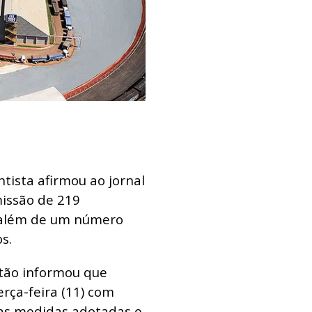
tista afirmou ao jornal
missão de 219
 além de um número
s.
atão informou que
rça-feira (11) com
as medidas adotadas e