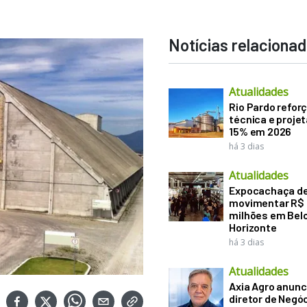
Notícias relaciona
Atualidades
Rio Pardo refor
técnica e proje
15% em 2026
há 3 dias
Atualidades
Expocachaça d
movimentar R$
milhões em Bel
Horizonte
há 3 dias
Atualidades
Axia Agro anunc
diretor de Negó