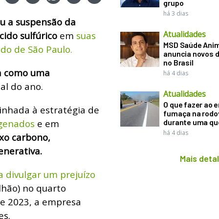
grupo
há 3 dias
ou a suspensão da
Atualidades
cido sulfúrico
em
suas
MSD Saúde Ani
do de São Paulo.
anuncia novos d
no Brasil
sa como uma
há 4 dias
nal do ano.
Atualidades
O que fazer ao 
inhada à estratégia de
fumaça na rodo
ogenados
e em
durante uma q
há 4 dias
ixo carbono,
enerativa.
Mais deta
 divulgar um prejuízo
lhão) no quarto
de 2023, a empresa
es.