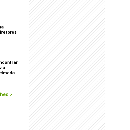
mal
iretores
encontrar
via
ueimada
lhes
>