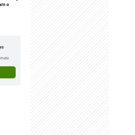
am o
as
sumate