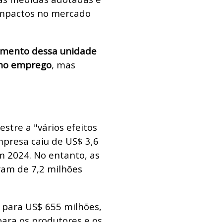
impactos no mercado
amento dessa unidade
 no emprego
, mas
estre a "vários efeitos
mpresa caiu de US$ 3,6
m 2024. No entanto, as
eram de 7,2 milhões
 para US$ 655 milhões,
para os produtores e os