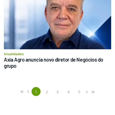
Atualidades
Axia Agro anuncia novo diretor de Negócios do 
grupo
Previous
First
1
2
3
4
5
«
‹
›
»
(current)
Next
Last