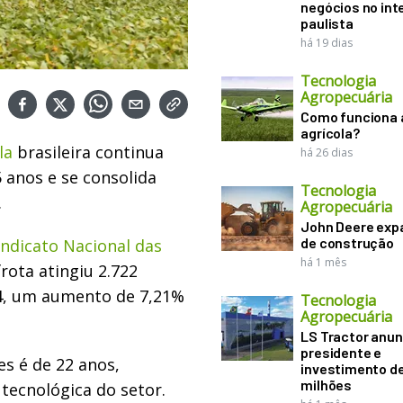
negócios no inte
paulista
há 19 dias
Tecnologia
Agropecuária
Como funciona 
agrícola?
la
brasileira continua
há 26 dias
 anos e se consolida
Tecnologia
.
Agropecuária
John Deere exp
de construção
indicato Nacional das
há 1 mês
 frota atingiu 2.722
24, um aumento de 7,21%
Tecnologia
Agropecuária
LS Tractor anun
presidente e
es é de 22 anos,
investimento de
milhões
tecnológica do setor.