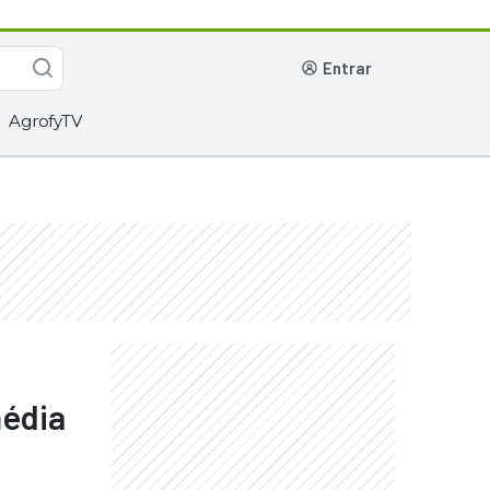
entrar
AgrofyTV
média