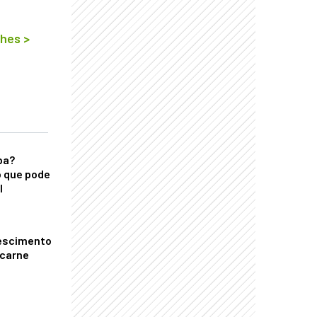
lhes
>
ba?
 que pode
l
escimento
 carne