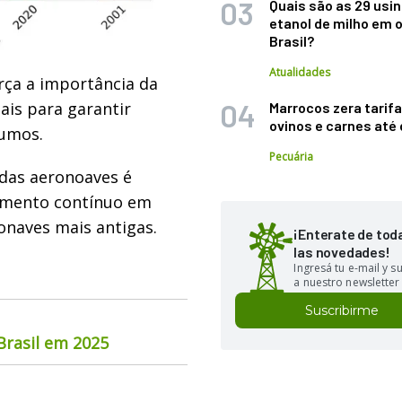
Quais são as 29 usi
etanol de milho em 
Brasil?
Atualidades
rça a importância da
ais para garantir
Marrocos zera tarifa
ovinos e carnes at
sumos.
Pecuária
 das aeronoaves é
timento contínuo em
onaves mais antigas.
¡Enterate de tod
las novedades!
Ingresá tu e-mail y 
a nuestro newsletter
Suscribirme
rasil em 2025