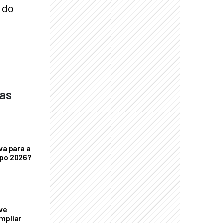
 do
das
va para a
xpo 2026?
ve
mpliar