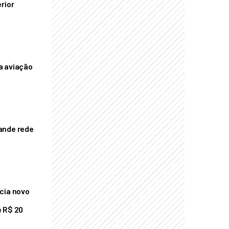
rior
a aviação
ande rede
cia novo
 R$ 20