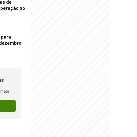
nas de
operação no
 para
é dezembro
as
sumate