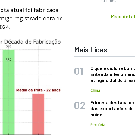
há 1 mês
ota atual foi fabricada
Mais deta
ntigo registrado data de
024.
Mais Lidas
O que é ciclone bom
Entenda o fenômeno
atingir o Sul do Brasi
Clima
Frimesa destaca cr
das exportações de
suína
Pecuária