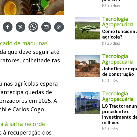
há 19 dias
Tecnologia
Agropecuária
Como funciona 
agrícola?
cado de máquinas
há 26 dias
da que deve seguir até
Tecnologia
atores, colheitadeiras
Agropecuária
John Deere exp
de construção
há 1 mês
uinas agrícolas espera
 antecipa quedas de
Tecnologia
Agropecuária
erizadores em 2025. A
LS Tractor anun
chi e Carlos Cogo
presidente e
investimento de
milhões
a à safra recorde
há 1 mês
 à recuperação dos