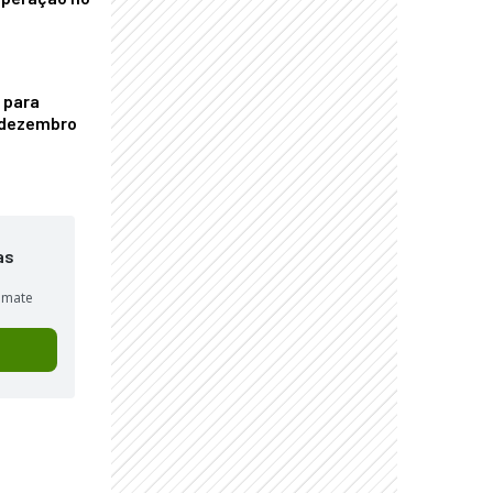
 para
é dezembro
as
sumate