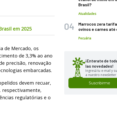
Brasil?
Atualidades
Marrocos zera tarifa
rasil em 2025
ovinos e carnes at
Pecuária
ia de Mercado, os
cimento de 3,3% ao ano
¡Enterate de tod
 de precisão, renovação
las novedades!
ecnologias embarcadas.
Ingresá tu e-mail y 
a nuestro newsletter
ropelidos devem recuar,
Suscribirme
, respectivamente,
ências regulatórias e o