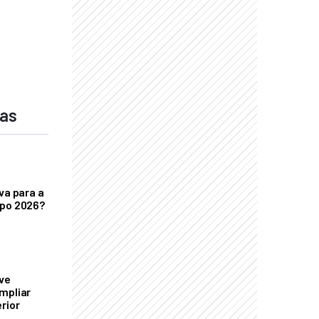
das
va para a
xpo 2026?
ve
mpliar
rior