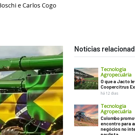
Boschi e Carlos Cogo
Notícias relaciona
Tecnologia
Agropecuária
O que a Jacto le
Coopercitrus E
há 12 dias
Tecnologia
Agropecuária
Colombo promo
encontro para a
negócios no inte
paulista