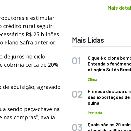
Mais deta
rodutores e estimular
crédito rural seguir
ecessários R$ 25 bilhões
Mais Lidas
 Plano Safra anterior.
 de juros no ciclo
O que é ciclone bom
Entenda o fenômeno
e cobriria cerca de 20%
atingir o Sul do Brasi
Clima
o de aquisição, agravado
Frimesa destaca cr
das exportações de
suína
nua sendo peça-chave na
Pecuária
e nas compras”, avalia
Quais são as 29 usi
etanol de milho em 