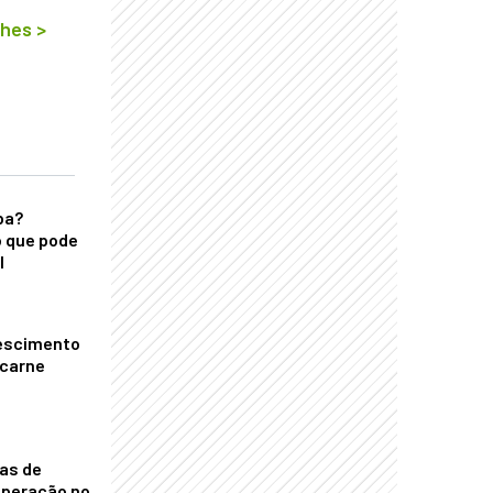
lhes
>
ba?
 que pode
l
escimento
 carne
nas de
operação no