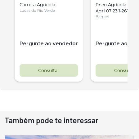
Carreta Agricola
Pneu Agrícola Culto
Lucas do Rio Verde
Agri 07 23.1-26TL 1
Barueri
r
Pergunte ao vendedor
Pergunte ao ve
Consultar
Consultar
Também pode te interessar