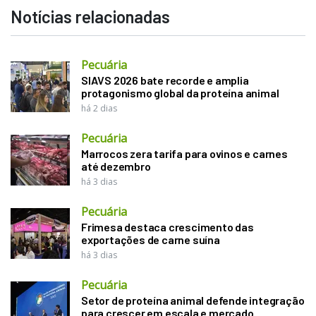
Notícias relacionadas
Pecuária
SIAVS 2026 bate recorde e amplia
protagonismo global da proteína animal
há 2 dias
Pecuária
Marrocos zera tarifa para ovinos e carnes
até dezembro
há 3 dias
Pecuária
Frimesa destaca crescimento das
exportações de carne suína
há 3 dias
Pecuária
Setor de proteína animal defende integração
para crescer em escala e mercado