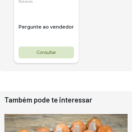
Citrus
Batatais
Pergunte ao vendedor
Consultar
Também pode te interessar
Destaque
Usado
Pá Carregadeira Cat 966
Ano 1987