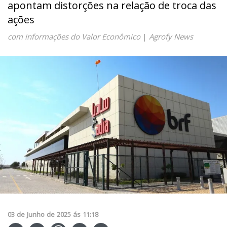
apontam distorções na relação de troca das
ações
com informações do Valor Econômico
|
Agrofy News
03
de
Junho
de
2025
ás
11:18