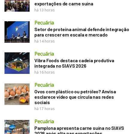
exportações de carne suína
há 13 horas
Pecuária
Setor de proteína animal defende integração
para crescer em escala e mercado
há 14 horas
Pecuária
Vibra Foods destaca cadeia produtiva
integrada no SIAVS 2026
há 16 horas
Pecuária
Ovos com plástico ou petróleo? Anvisa
esclarece vídeo que circula nas redes
sociais
há 17 horas
Pecuária
Pamplona apresenta carne suína no SIAVS
2026 após alta nas exportações