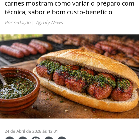
carnes mostram como variar o preparo com
técnica, sabor e bom custo-benefício
Por redação
|
Agrofy News
24
de
Abril
de
2026
ás
13:01