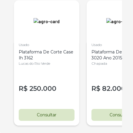
Usado
Usado
Plataforma De Corte Case
Plataforma De Cort
Ih 3162
3020 Ano 2015
Lucas do Rio Verde
Chapada
R$
250.000
R$
82.000
r
Consultar
Consultar