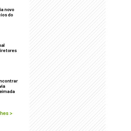
ia novo
cios do
mal
iretores
encontrar
via
ueimada
lhes
>