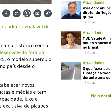
Atualidades
Axia Agro anunc
diretor de Negó
grupo
há 3 dias
o poder inigualável de
Atualidades
MSD Saúde Ani
anuncia novos d
 marco histórico com a
no Brasil
esenvolvida fora da
há 4 dias
25, o modelo superou o
Atualidades
no país desde o
O que fazer ao 
fumaça na rodo
durante uma q
há 4 dias
abelecer novos
ctas e médias e tem
Mais deta
apacidade, luxo e
 exclusiva de picapes