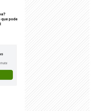
ba?
 que pode
l
as
sumate