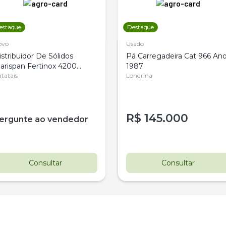
estaque
Destaque
ovo
Usado
istribuidor De Sólidos
Pá Carregadeira Cat 966 An
arispan Fertinox 4200
1987
itrus
tatais
Londrina
R$
145.000
ergunte ao vendedor
Consultar
Consultar