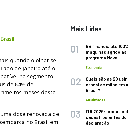
Mais Lidas
Brasil
BB financia até 100
máquinas agrícolas 
programa Move
ais quando o olhar se
lado de janeiro até o
Economia
imbatível no segmento
Quais são as 29 usi
ais de 64% de
etanol de milho em 
Brasil?
primeiros meses deste
Atualidades
ITR 2026: produtor d
r uma dose renovada de
cadastros antes do 
desembarca no Brasil em
declaração