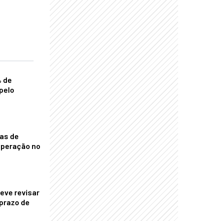
% de
pelo
nas de
operação no
eve revisar
prazo de