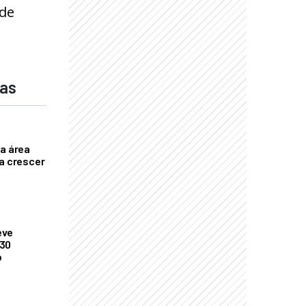
 de
das
ça área
ta crescer
eve
 30
o