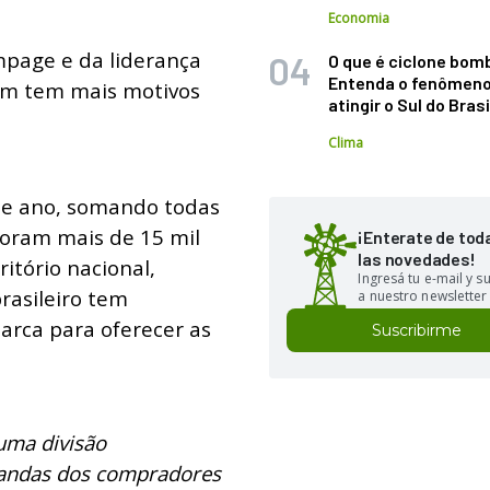
Economia
mpage e da liderança
O que é ciclone bom
Entenda o fenômeno
Ram tem mais motivos
atingir o Sul do Brasi
Clima
te ano, somando todas
foram mais de 15 mil
¡Enterate de tod
las novedades!
itório nacional,
Ingresá tu e-mail y 
rasileiro tem
a nuestro newsletter
arca para oferecer as
Suscribirme
uma divisão
mandas dos compradores