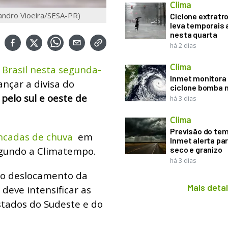
Clima
sandro Vioeira/SESA-PR)
Ciclone extratro
leva temporais 
nesta quarta
há 2 dias
Clima
 Brasil nesta segunda-
Inmet monitora 
ançar a divisa do
ciclone bomba n
pelo sul e oeste de
há 3 dias
Clima
Previsão do te
ancadas de chuva
em
Inmet alerta pa
egundo a Climatempo.
seco e granizo
há 3 dias
 o deslocamento da
Mais deta
 deve intensificar as
stados do Sudeste e do