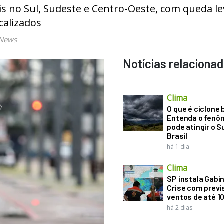
s no Sul, Sudeste e Centro-Oeste, com queda le
calizados
 News
Notícias relaciona
Clima
O que é ciclone
Entenda o fenô
pode atingir o S
Brasil
há 1 dia
Clima
SP instala Gabi
Crise com previ
ventos de até 1
há 2 dias