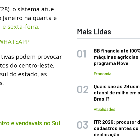
(28), o sistema atue
e Janeiro na quarta e
 e sexta-feira.
Mais Lidas
 WHATSAPP
BB financia até 100
 ativas podem provocar
máquinas agrícolas 
programa Move
os do centro-leste,
sul do estado, as
Economia
s.
Quais são as 29 usi
etanol de milho em 
Brasil?
Atualidades
ITR 2026: produtor d
izo e vendavais no Sul
cadastros antes do 
declaração