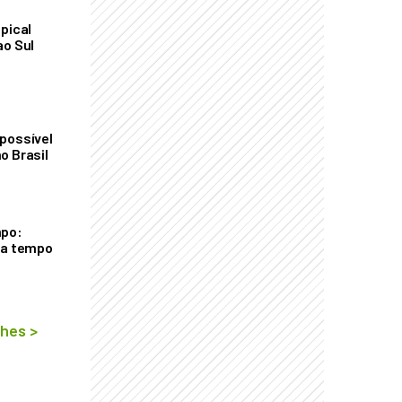
pical
ao Sul
possível
o Brasil
mpo:
ra tempo
lhes
>