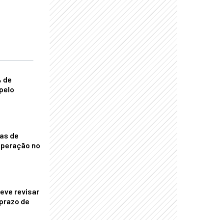
% de
pelo
nas de
operação no
eve revisar
prazo de