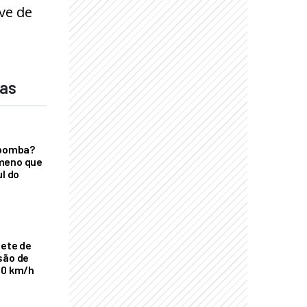
ve de
das
 bomba?
meno que
ul do
nete de
são de
00 km/h