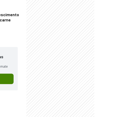
escimento
 carne
as
sumate