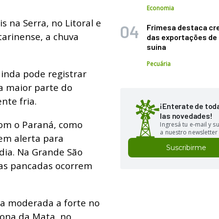
Economia
s na Serra, no Litoral e
Frimesa destaca cr
atarinense, a chuva
das exportações de
suína
Pecuária
ainda pode registrar
a maior parte do
nte fria.
¡Enterate de tod
las novedades!
com o Paraná, como
Ingresá tu e-mail y 
a nuestro newsletter
em alerta para
Suscribirme
dia. Na Grande São
, as pancadas ocorrem
a moderada a forte no
Zona da Mata, no