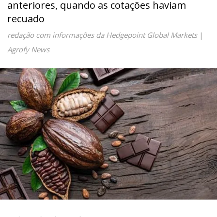
anteriores, quando as cotações haviam
recuado
redação com informações da Hedgepoint Global Markets
|
Agrofy News