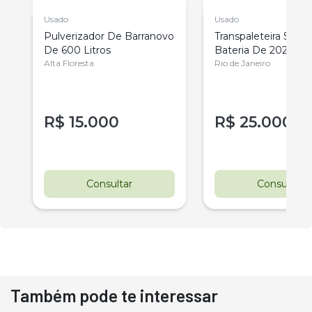
Usado
Usado
Pulverizador De Barranovo
Transpaleteira Still
De 600 Litros
Bateria De 2022
Alta Floresta
Rio de Janeiro
R$
15.000
R$
25.000
r
Consultar
Consultar
Também pode te interessar