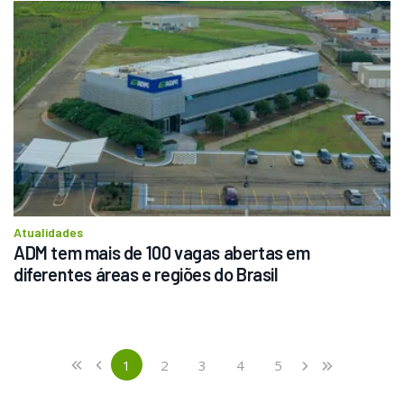
Atualidades
ADM tem mais de 100 vagas abertas em 
diferentes áreas e regiões do Brasil
Previous
First
1
2
3
4
5
«
‹
›
»
(current)
Next
Last