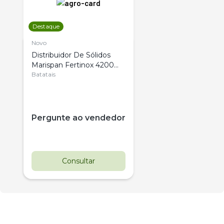
Destaque
Novo
Distribuidor De Sólidos
Marispan Fertinox 4200
Citrus
Batatais
Pergunte ao vendedor
Consultar