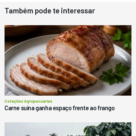
Também pode te interessar
Destaque
Usado
Pá Carregadeira Cat 966
Ano 1987
Londrina
R$
145.000
Consultar
Cotações Agropecuárias
Carne suína ganha espaço frente ao frango