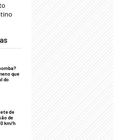
to
stino
das
 bomba?
meno que
ul do
nete de
são de
00 km/h