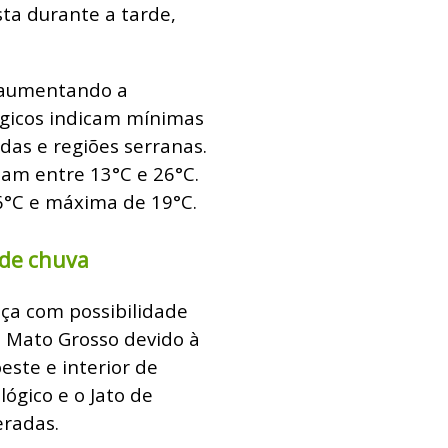
sta durante a tarde,
, aumentando a
ógicos indicam mínimas
das e regiões serranas.
iam entre 13°C e 26°C.
6°C e máxima de 19°C.
 de chuva
ça com possibilidade
e Mato Grosso devido à
este e interior de
ógico e o Jato de
eradas.