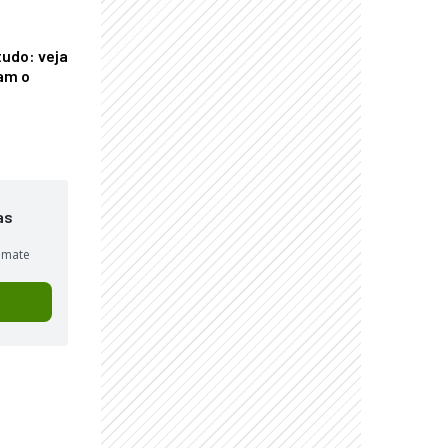
tudo: veja
am o
as
sumate