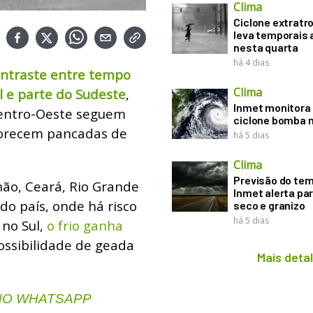
Clima
Ciclone extratro
leva temporais 
nesta quarta
há 4 dias
ntraste entre tempo
Clima
l e parte do Sudeste
,
Inmet monitora 
Centro-Oeste seguem
ciclone bomba n
avorecem pancadas de
há 5 dias
Clima
Previsão do te
hão, Ceará, Rio Grande
Inmet alerta pa
o país, onde há risco
seco e granizo
há 5 dias
 no Sul,
o frio ganha
ossibilidade de geada
Mais deta
 NO WHATSAPP