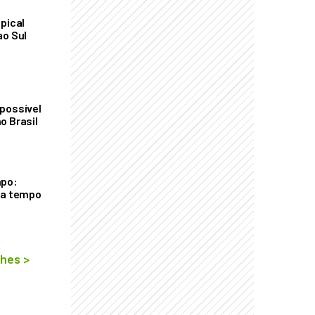
pical
ao Sul
possível
o Brasil
mpo:
ra tempo
lhes
>