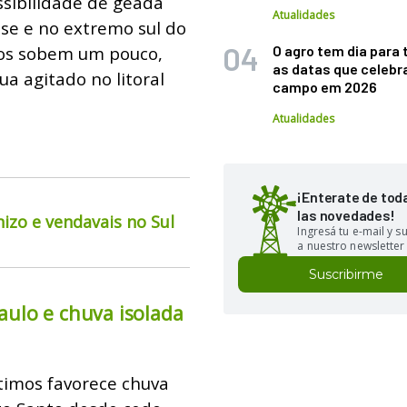
ssibilidade de geada
Atualidades
nse e no extremo sul do
ros sobem um pouco,
O agro tem dia para 
as datas que celebr
a agitado no litoral
campo em 2026
Atualidades
¡Enterate de tod
las novedades!
izo e vendavais no Sul
Ingresá tu e-mail y 
a nuestro newsletter
Suscribirme
ulo e chuva isolada
ítimos favorece chuva