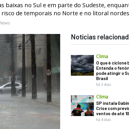
s baixas no Sul e em parte do Sudeste, enquan
 risco de temporais no Norte e no litoral norde
 News
Notícias relaciona
Clima
O que é ciclone
Entenda o fenô
pode atingir o S
Brasil
há 3 dias
Clima
SP instala Gabi
Crise com previ
ventos de até 1
há 4 dias