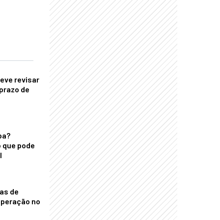
eve revisar
prazo de
ba?
 que pode
l
nas de
operação no