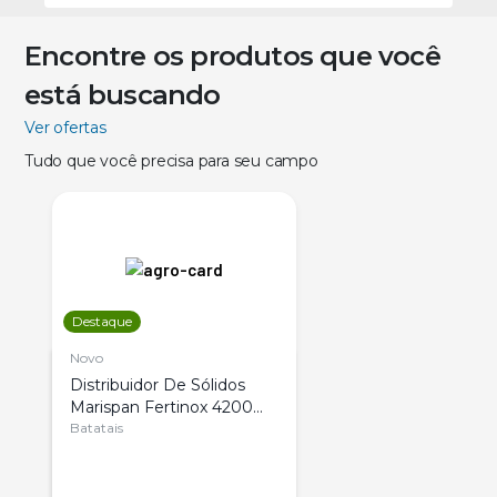
Encontre os produtos que você
está buscando
Ver ofertas
Tudo que você precisa para seu campo
Destaque
Novo
Distribuidor De Sólidos
Marispan Fertinox 4200
Citrus
Batatais