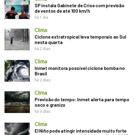
SP instala Gabinete de Crise com previsão
de ventos de até 100 km/h
há 1 dia
Clima
Ciclone extratropical leva temporais ao Sul
nesta quarta
há 2 dias
Clima
Inmet monitora possível ciclone bomba no
Brasil
há 2 dias
Clima
Previsão do tempo: Inmet alerta para tempo
seco e granizo
há 3 dias
Clima
El Niño pode atingir intensidade muito forte