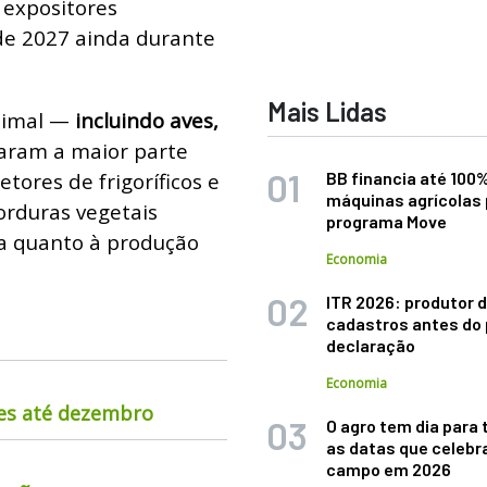
 expositores
de 2027 ainda durante
Mais Lidas
nimal —
incluindo aves,
aram a maior parte
tores de frigoríficos e
BB financia até 100
máquinas agrícolas 
gorduras vegetais
programa Move
a quanto à produção
Economia
ITR 2026: produtor d
cadastros antes do 
declaração
Economia
nes até dezembro
O agro tem dia para 
as datas que celebr
campo em 2026