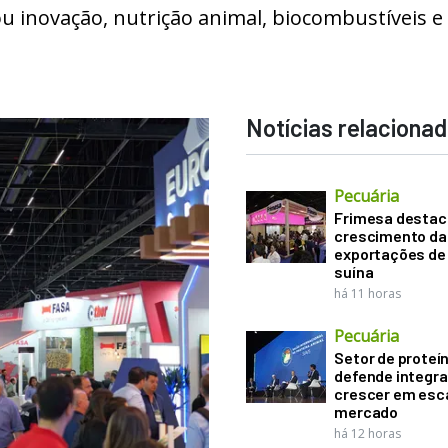
ou inovação, nutrição animal, biocombustíveis e
Notícias relaciona
Pecuária
Frimesa destac
crescimento da
exportações de
suína
há 11 horas
Pecuária
Setor de proteí
defende integr
crescer em esca
mercado
há 12 horas