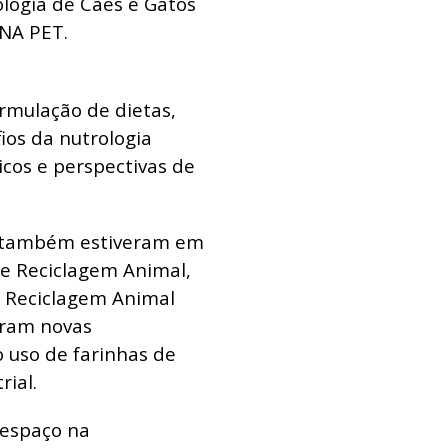
ologia de Cães e Gatos
BNA PET.
rmulação de dietas,
ios da nutrologia
icos e perspectivas de
a também estiveram em
de Reciclagem Animal,
e Reciclagem Animal
eram novas
o uso de farinhas de
ial.
espaço na