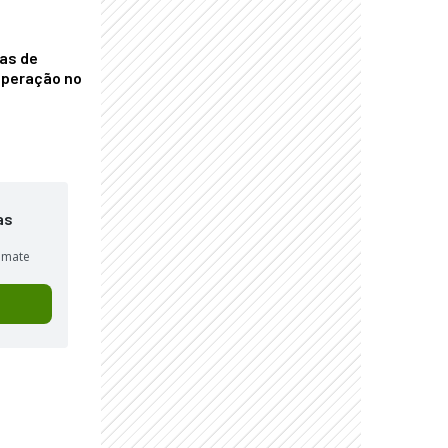
nas de
operação no
as
sumate