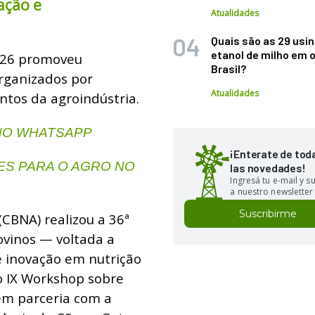
ação e
Atualidades
Quais são as 29 usi
etanol de milho em 
2026 promoveu
Brasil?
organizados por
Atualidades
ntos da agroindústria.
 NO WHATSAPP
¡Enterate de tod
S PARA O AGRO NO
las novedades!
Ingresá tu e-mail y 
a nuestro newsletter
Suscribirme
(CBNA) realizou a 36ª
ovinos — voltada a
e inovação em nutrição
 IX Workshop sobre
 em parceria com a