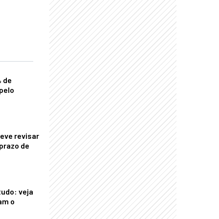
% de
pelo
eve revisar
prazo de
tudo: veja
am o