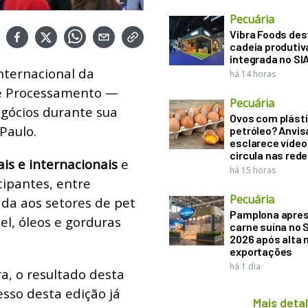
Pecuária
Vibra Foods de
cadeia produtiv
integrada no SI
nternacional da
há 14 horas
 e Processamento —
Pecuária
gócios durante sua
Ovos com plásti
 Paulo.
petróleo? Anvis
esclarece vídeo
circula nas rede
is e internacionais
e
há 15 horas
ipantes, entre
Pecuária
tada aos setores de pet
Pamplona apre
el, óleos e gorduras
carne suína no 
2026 após alta 
exportações
há 1 dia
ra, o resultado desta
esso desta edição já
Mais deta