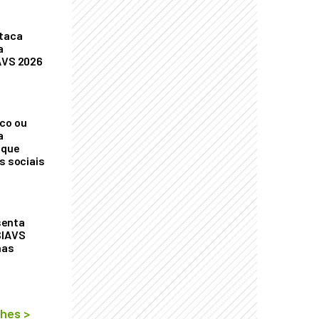
staca
a
AVS 2026
co ou
a
 que
s sociais
senta
SIAVS
nas
lhes
>