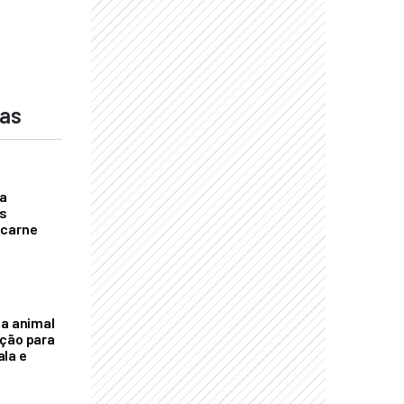
das
a
s
 carne
na animal
ação para
la e