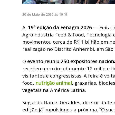
20
de
Maio
de
2026
ás
16:49
A
19ª edição da Fenagra 2026
— Feira I
Agroindústria Feed & Food, Tecnologia
movimentou cerca de R$ 1 bilhão em ne
realização no Distrito Anhembi, em São
O
evento reuniu 250 expositores naciona
recebeu aproximadamente 12 mil partic
visitantes e congressistas. A feira é vol
food,
nutrição animal
,
graxarias, biodies
vegetais na América Latina.
Segundo Daniel Geraldes, diretor da fei
edição já impulsionou a próxima. “O suc