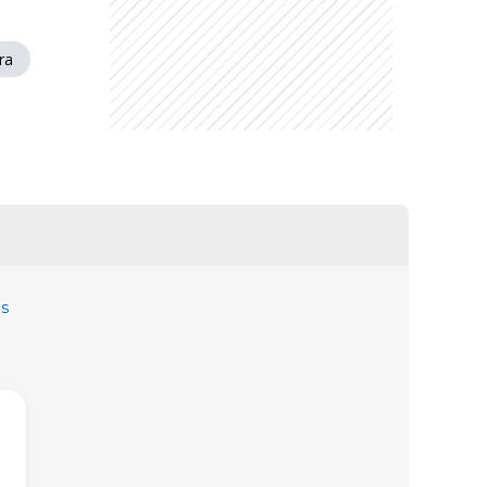
ra
as