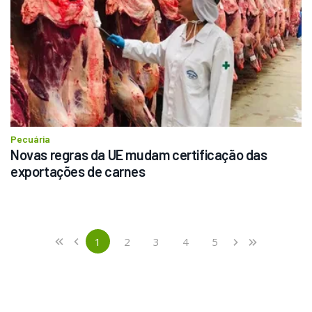
Pecuária
Novas regras da UE mudam certificação das 
exportações de carnes
Previous
First
1
2
3
4
5
«
‹
›
»
(current)
Next
Last