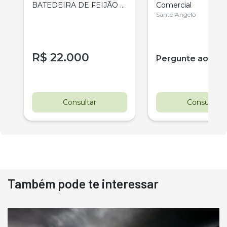
E
BATEDEIRA DE FEIJÃO E
Comercial
AMENDOIM MIAC
Santo Angelo
R$
22.000
Pergunte ao ve
Consultar
Consultar
Também pode te interessar