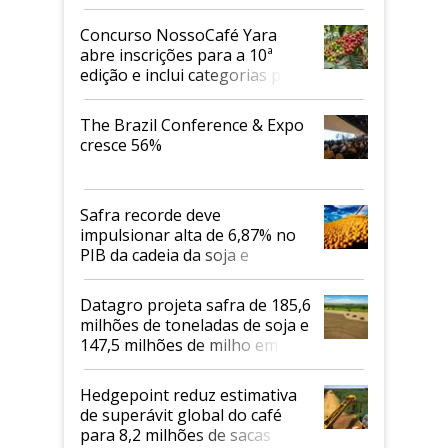
Concurso NossoCafé Yara
abre inscrições para a 10ª
edição e inclui categorias para
cafés Canephora
The Brazil Conference & Expo
cresce 56%
Safra recorde deve
impulsionar alta de 6,87% no
PIB da cadeia da soja e
biodiesel em 2026
Datagro projeta safra de 185,6
milhões de toneladas de soja e
147,5 milhões de milho em
2026/27
Hedgepoint reduz estimativa
de superávit global do café
para 8,2 milhões de sacas