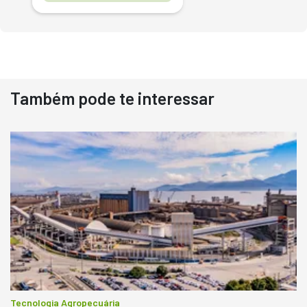
Também pode te interessar
Destaque
Usado
Pá Carregadeira Cat 966
Ano 1987
Londrina
R$
145.000
Consultar
Tecnologia Agropecuária