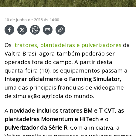
10
de
Junho
de
2026
ás
14:00
Os
tratores, plantadeiras e pulverizadores
da
Valtra Brasil agora também poderão ser
operados fora do campo. A partir desta
quarta-feira (10), os equipamentos passam a
integrar oficialmente o Farming Simulator,
uma das principais franquias de videogame
de simulação agrícola do mundo.
A
novidade inclui os tratores BM e T CVT
,
as
plantadeiras Momentum e HiTech
e o
pulverizador da Série R.
Com a iniciativa, a
Valtra amplia sua presença no universo gamer