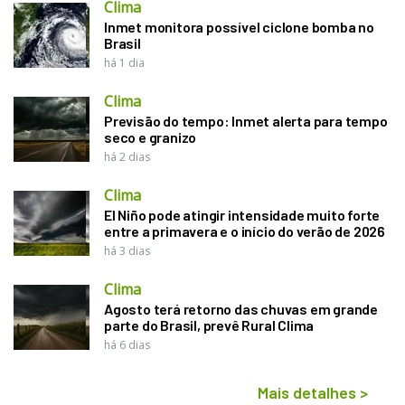
Clima
Inmet monitora possível ciclone bomba no
Brasil
há 1 dia
Clima
Previsão do tempo: Inmet alerta para tempo
seco e granizo
há 2 dias
Clima
El Niño pode atingir intensidade muito forte
entre a primavera e o início do verão de 2026
há 3 dias
Clima
Agosto terá retorno das chuvas em grande
parte do Brasil, prevê Rural Clima
há 6 dias
Mais detalhes
>