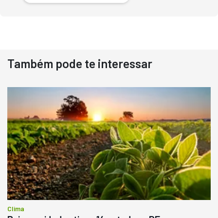
Também pode te interessar
Destaque
Usado
Pá Carregadeira Cat 966
Ano 1987
Londrina
R$
145.000
Consultar
Clima