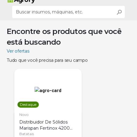
Encontre os produtos que você
está buscando
Ver ofertas
Tudo que você precisa para seu campo
Destaque
Novo
Distribuidor De Sólidos
Marispan Fertinox 4200
Citrus
Batatais