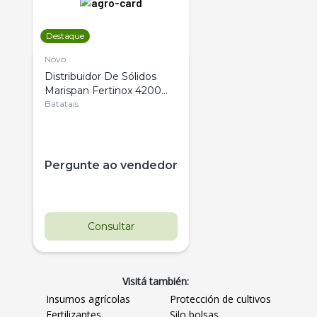
Destaque
Novo
Distribuidor De Sólidos
Marispan Fertinox 4200
Citrus
Batatais
Pergunte ao vendedor
Consultar
Visitá también:
Insumos agrícolas
Protección de cultivos
Fertilizantes
Silo bolsas