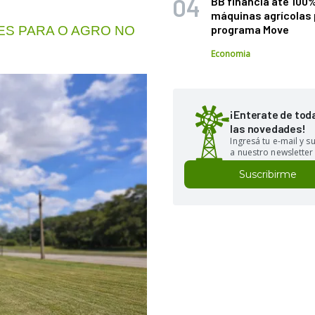
BB financia até 100
máquinas agrícolas 
programa Move
S PARA O AGRO NO
Economia
¡Enterate de tod
las novedades!
Ingresá tu e-mail y 
a nuestro newsletter
Suscribirme