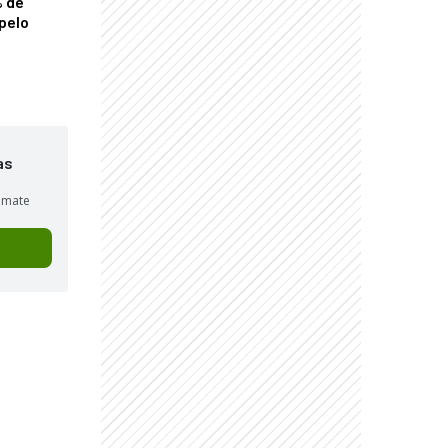
% de
pelo
as
sumate