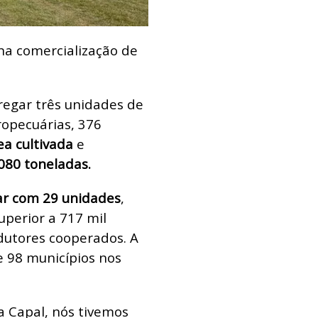
na comercialização de
regar três unidades de
ropecuárias, 376
ea cultivada
e
80 toneladas.
ar com 29 unidades
,
perior a 717 mil
odutores cooperados. A
 98 municípios nos
 Capal, nós tivemos