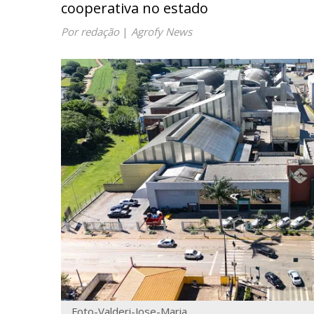
cooperativa no estado
Por redação
|
Agrofy News
Foto-Valderi-Jose-Maria