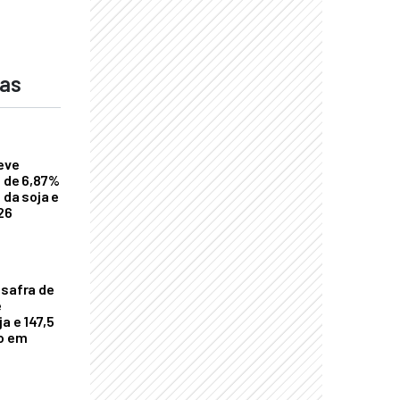
das
eve
a de 6,87%
 da soja e
26
 safra de
e
a e 147,5
ho em