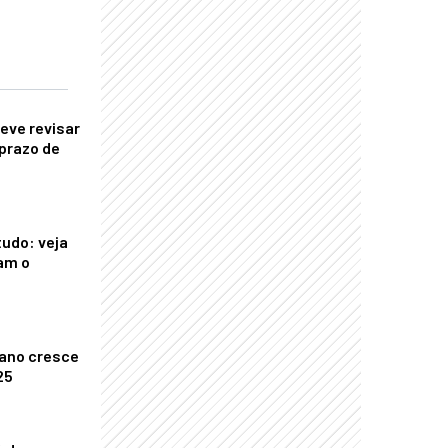
eve revisar
prazo de
tudo: veja
am o
ano cresce
25