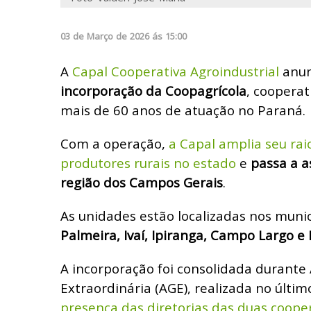
03
de
Março
de
2026
ás
15:00
A
Capal Cooperativa Agroindustrial
anun
incorporação da Coopagrícola
, cooperat
mais de 60 anos de atuação no Paraná.
Com a operação,
a Capal amplia seu ra
produtores rurais no estado
e
passa a as
região dos Campos Gerais
.
As unidades estão localizadas nos muni
Palmeira, Ivaí, Ipiranga, Campo Largo e I
A incorporação foi consolidada durante
Extraordinária (AGE), realizada no últim
presença das diretorias das duas cooper