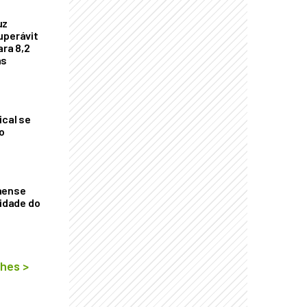
uz
uperávit
ara 8,2
as
ical se
o
aense
vidade do
lhes
>