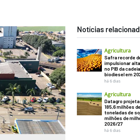
Notícias relaciona
Agricultura
Safra recorde d
impulsionar alt
no PIB da cadeia
biodiesel em 20
há 6 dias
Agricultura
Datagro projeta
185,6 milhões d
toneladas de soj
milhões de mil
2026/27
há 6 dias