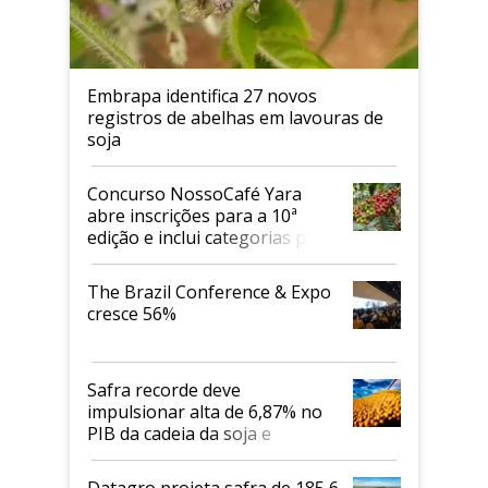
Embrapa identifica 27 novos
registros de abelhas em lavouras de
soja
Concurso NossoCafé Yara
abre inscrições para a 10ª
edição e inclui categorias para
cafés Canephora
The Brazil Conference & Expo
cresce 56%
Safra recorde deve
impulsionar alta de 6,87% no
PIB da cadeia da soja e
biodiesel em 2026
Datagro projeta safra de 185,6