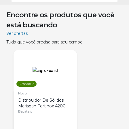
Encontre os produtos que você
está buscando
Ver ofertas
Tudo que você precisa para seu campo
Destaque
Novo
Distribuidor De Sólidos
Marispan Fertinox 4200
Citrus
Batatais