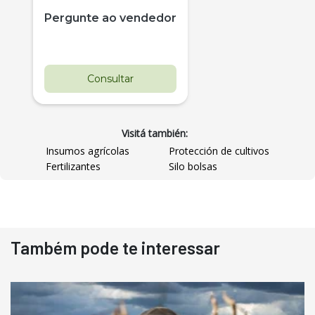
Pergunte ao vendedor
Consultar
Visitá también:
Insumos agrícolas
Protección de cultivos
Fertilizantes
Silo bolsas
Destaque
Usado
Também pode te interessar
Pá Carregadeira Cat 966
Ano 1987
Londrina