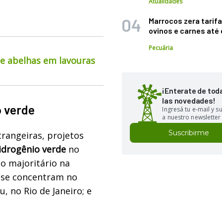
Atualidades
Marrocos zera tarifa
ovinos e carnes at
Pecuária
de abelhas em lavouras
¡Enterate de tod
las novedades!
o verde
Ingresá tu e-mail y 
a nuestro newsletter
Suscribirme
trangeiras, projetos
hidrogênio verde
no
co majoritário na
as se concentram no
, no Rio de Janeiro; e