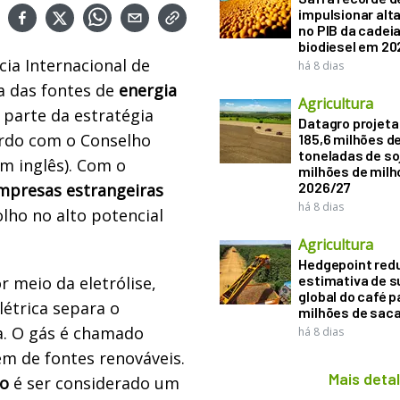
impulsionar alt
no PIB da cadeia
biodiesel em 20
ia Internacional de
há 8 dias
a das fontes de
energia
Agricultura
 parte da estratégia
Datagro projeta
ordo com o Conselho
185,6 milhões d
toneladas de soj
em inglês). Com o
milhões de mil
2026/27
mpresas estrangeiras
há 8 dias
lho no alto potencial
Agricultura
Hedgepoint red
estimativa de s
 meio da eletrólise,
global do café p
étrica separa o
milhões de sac
a. O gás é chamado
há 8 dias
em de fontes renováveis.
Mais deta
io
é ser considerado um