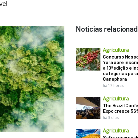
vel
Notícias relaciona
Agricultura
Concurso Noss
Yara abre inscr
a 10ª edição e in
categorias para
Canephora
há 17 horas
Agricultura
The Brazil Conf
Expo cresce 56
há 3 dias
Agricultura
Safra recorde d