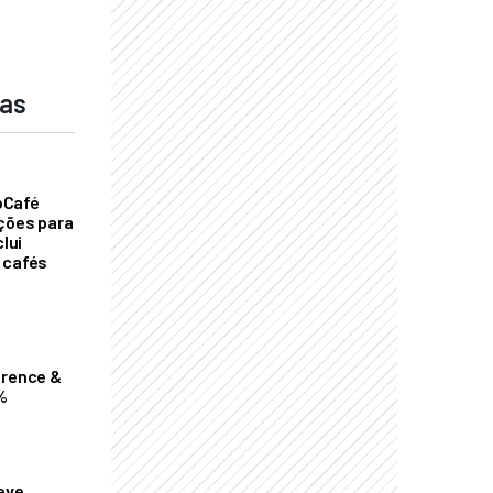
das
oCafé
ições para
clui
 cafés
erence &
%
eve