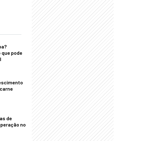
ba?
 que pode
l
escimento
 carne
nas de
operação no