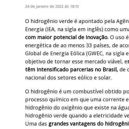
24
de
Janeiro
de
2022
ás
18:15
O hidrogênio verde é apontado pela Agênc
Energia (IEA, na sigla em inglês) como um
com maior potencial de inovação.
O uso é
energética de ao menos 33 países, de ac
Global de Energia Eólica (GWEC, na sigla 
objetivo de tornar esse mercado viável, e
têm intensificado parcerias no Brasil,
de o
nacional dos setores eólico e solar.
O hidrogênio é um combustível obtido por
processo químico em que uma corrente el
hidrogênio do oxigênio que existe na águ
hidrogênio verde quando a eletricidade v
Uma das
grandes vantagens do hidrogên