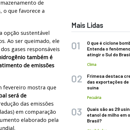
 armazenamento de
, o que favorece a
Mais Lidas
a opção sustentável
os. Ao ser queimado, ele
O que é ciclone bom
 dos gases responsáveis
Entenda o fenômeno
atingir o Sul do Brasi
hidrogênio também é
abatimento de emissões
Clima
Frimesa destaca cr
das exportações de
 fevereiro mostra que
suína
al será de
Pecuária
redução das emissões
Quais são as 29 usi
eladas) em comparação
etanol de milho em 
cumento elaborado pela
Brasil?
ndial.