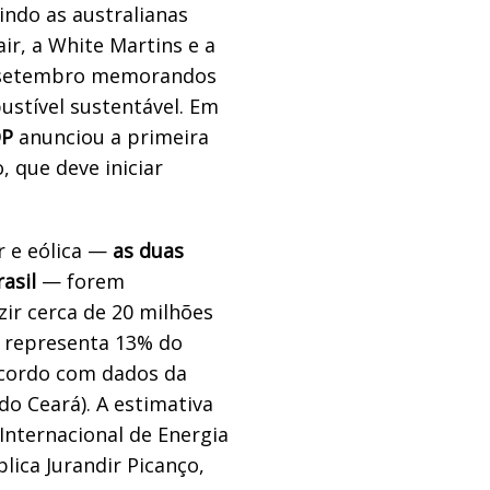
indo as australianas
ir, a White Martins e a
e setembro memorandos
stível sustentável. Em
DP
anunciou a primeira
, que deve iniciar
r e eólica —
as duas
asil
— forem
ir cerca de 20 milhões
e representa 13% do
acordo com dados da
do Ceará). A estimativa
Internacional de Energia
lica Jurandir Picanço,