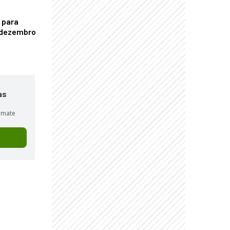
 para
é dezembro
as
sumate