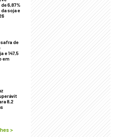
a de 6,87%
 da soja e
26
 safra de
e
a e 147,5
ho em
uz
uperávit
ara 8,2
as
lhes
>