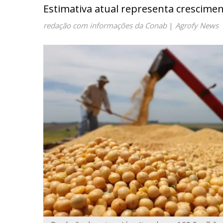
Estimativa atual representa crescime
redação com informações da Conab
|
Agrofy News