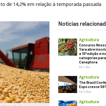
nto de 14,2% em relação à temporada passada
Notícias relaciona
Agricultura
Concurso Noss
Yara abre inscr
a 10ª edição e in
categorias para
Canephora
há 1 dia
Agricultura
The Brazil Conf
Expo cresce 56
há 3 dias
Agricultura