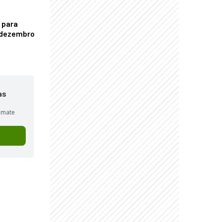
 para
é dezembro
as
sumate