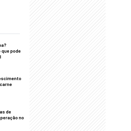
ba?
 que pode
l
escimento
 carne
nas de
operação no