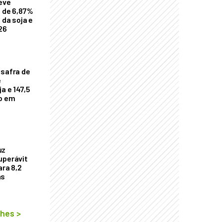
eve
a de 6,87%
 da soja e
26
 safra de
e
a e 147,5
ho em
uz
uperávit
ara 8,2
as
lhes
>