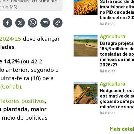
s de toneladas, crescimento
Safra recorde d
verno MS)
impulsionar alt
no PIB da cadeia
biodiesel em 20
há 8 dias
Agricultura
 2024/25
deve alcançar
Datagro projeta
ladas.
185,6 milhões d
toneladas de soj
milhões de mil
e 14,2%
(ou 42,2
2026/27
lo anterior, segundo o
há 8 dias
inta-feira (10) pela
Agricultura
(Conab).
Hedgepoint red
estimativa de s
fatores positivos
,
global do café p
milhões de sac
a plantada, maior
há 8 dias
 meio de políticas
Mais deta