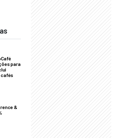
das
oCafé
ições para
clui
 cafés
erence &
%