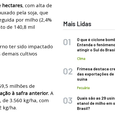
e hectares
, com alta de
uxado pela soja, que
seguida por milho (2,4%
Mais Lidas
nto de 140,8 mil
O que é ciclone bom
Entenda o fenômeno
erno ter sido impactado
atingir o Sul do Brasi
s demais cultivos
Clima
Frimesa destaca cr
das exportações de
suína
9,5 milhões de
Pecuária
ção à safra anterior.
A
Quais são as 29 usi
, de 3.560 kg/ha, com
etanol de milho em 
2 kg/ha.
Brasil?