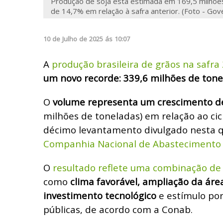
Produção de soja está estimada em 169,5 milhõe
de 14,7% em relação à safra anterior. (Foto - Go
10
de
Julho
de
2025
ás
10:07
A
produção brasileira de grãos na safra
um novo recorde: 339,6 milhões de tone
O
volume representa um crescimento d
milhões de toneladas) em relação ao cic
décimo levantamento divulgado nesta qu
Companhia Nacional de Abastecimento 
O
resultado reflete uma combinação de 
como
clima favorável, ampliação da áre
investimento tecnológico
e estímulo por
públicas, de acordo com a Conab.