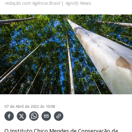
redação com Agência Brasil
|
Agrofy News
07
de
Abril
de
2022
ás
10:08
O Instituto Chico Mendes de Conservação da