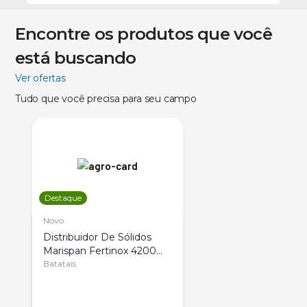
Encontre os produtos que você
está buscando
Ver ofertas
Tudo que você precisa para seu campo
Destaque
Novo
Distribuidor De Sólidos
Marispan Fertinox 4200
Citrus
Batatais