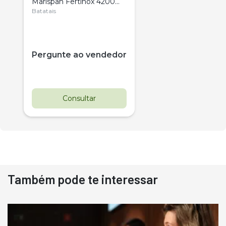
Marispan Fertinox 4200
Citrus
Batatais
Pergunte ao vendedor
Consultar
Também pode te interessar
Destaque
Usado
Pá Carregadeira Cat 966