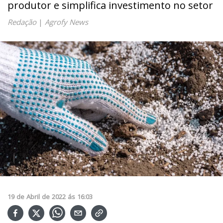
produtor e simplifica investimento no setor
Redação
|
Agrofy News
19
de
Abril
de
2022
ás
16:03