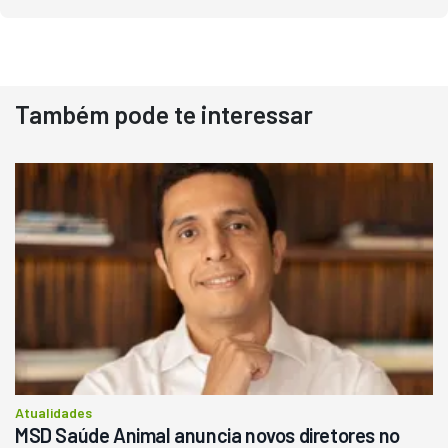
Também pode te interessar
Destaque
Usado
Pá Carregadeira Cat 966
Ano 1987
Londrina
R$
145.000
Consultar
Atualidades
MSD Saúde Animal anuncia novos diretores no