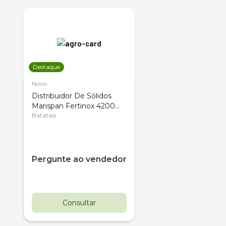
Destaque
Novo
Distribuidor De Sólidos
Marispan Fertinox 4200
Citrus
Batatais
Pergunte ao vendedor
Consultar