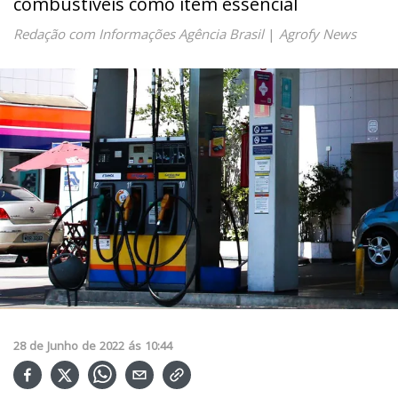
combustíveis como item essencial
Redação com Informações Agência Brasil
|
Agrofy News
28
de
Junho
de
2022
ás
10:44