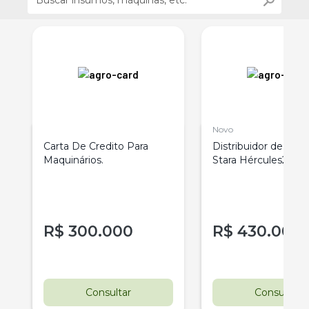
Novo
Carta De Credito Para
Distribuidor de sóli
6
Maquinários.
Stara Hércules24.0
2026
R$
300.000
R$
430.000
Consultar
Consultar