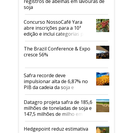
registros de abelhas em lavouras de
soja
Concurso NossoCafé Yara
abre inscrições para a 10ª
edição e inclui categorias para
cafés Canephora
The Brazil Conference & Expo
cresce 56%
Safra recorde deve
impulsionar alta de 6,87% no
PIB da cadeia da soja e
biodiesel em 2026
Datagro projeta safra de 185,6
milhões de toneladas de soja e
147,5 milhões de milho em
2026/27
Hedgepoint reduz estimativa