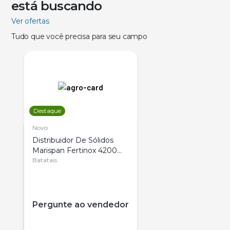
está buscando
Ver ofertas
Tudo que você precisa para seu campo
Destaque
Novo
Distribuidor De Sólidos
Marispan Fertinox 4200
Citrus
Batatais
Pergunte ao vendedor