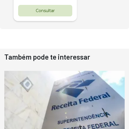
Consultar
Também pode te interessar
Destaque
Usado
Pá Carregadeira Cat 966
Ano 1987
Londrina
R$
145.000