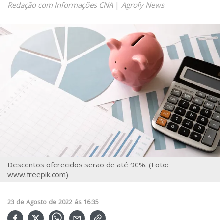
Redação com Informações CNA
|
Agrofy News
Descontos oferecidos serão de até 90%. (Foto:
www.freepik.com)
23
de
Agosto
de
2022
ás
16:35