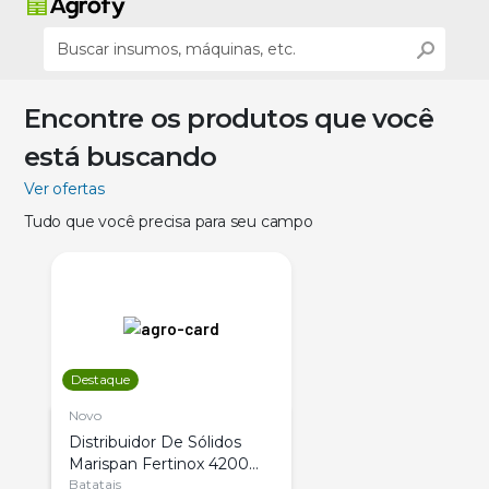
Encontre os produtos que você
está buscando
Ver ofertas
Tudo que você precisa para seu campo
Destaque
Novo
Distribuidor De Sólidos
Marispan Fertinox 4200
Citrus
Batatais