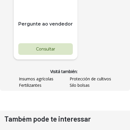
Pergunte ao vendedor
Consultar
Visitá también:
Insumos agrícolas
Protección de cultivos
Fertilizantes
Silo bolsas
Destaque
Usado
Também pode te interessar
Pá Carregadeira Cat 966
Ano 1987
Londrina