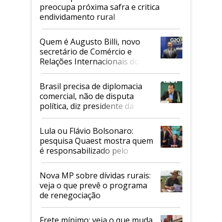
preocupa próxima safra e critica
endividamento rural
Quem é Augusto Billi, novo
secretário de Comércio e
Relações Internacionais do
Mapa
Brasil precisa de diplomacia
comercial, não de disputa
política, diz presidente da
Faesp
Lula ou Flávio Bolsonaro:
pesquisa Quaest mostra quem
é responsabilizado pelo
tarifaço dos EUA
Nova MP sobre dívidas rurais:
veja o que prevê o programa
de renegociação
Frete mínimo: veja o que muda