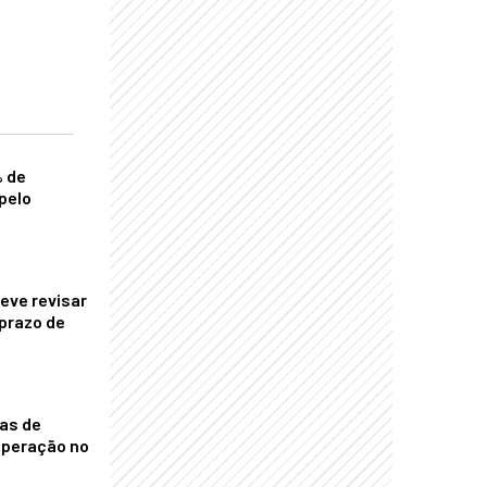
% de
pelo
eve revisar
prazo de
nas de
operação no