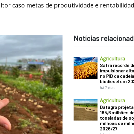
ltor caso metas de produtividade e rentabilida
Notícias relaciona
Agricultura
Safra recorde d
impulsionar alt
no PIB da cadeia
biodiesel em 20
há 7 dias
Agricultura
Datagro projeta
185,6 milhões d
toneladas de soj
milhões de mil
2026/27