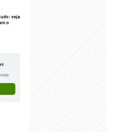
tudo: veja
am o
as
sumate