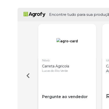
Encontre tudo para sua produç
Novo
U
ola Stara
Carreta Agricola
C
32.000 Ano
Lucas do Rio Verde
A
000
Pergunte ao vendedor