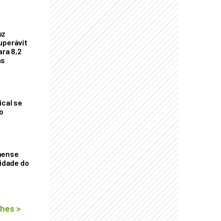
uz
uperávit
ara 8,2
as
ical se
o
aense
vidade do
lhes
>