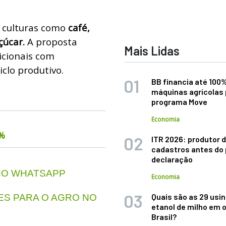
 culturas como
café,
çúcar.
A proposta
Mais Lidas
icionais com
clo produtivo.
BB financia até 100
máquinas agrícolas 
programa Move
Economia
6%
ITR 2026: produtor d
cadastros antes do 
declaração
 NO WHATSAPP
Economia
Quais são as 29 usi
S PARA O AGRO NO
etanol de milho em 
Brasil?