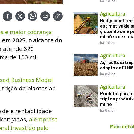
há 7 dias
Agricultura
Hedgepoint red
estimativa de s
s e maior cobrança
global do café p
milhões de sac
, em 2025, o alcance do
há 7 dias
já atende 320
Agricultura
rca de 100 mil
Agricultura trop
adapta ao El Niñ
há 8 dias
ased Business Model
Agricultura
utrição de plantas ao
Produtor paran
triplica produti
milho
ade e rentabilidade
há 9 dias
lcançadas,
a empresa
Mais deta
nal investido pelo