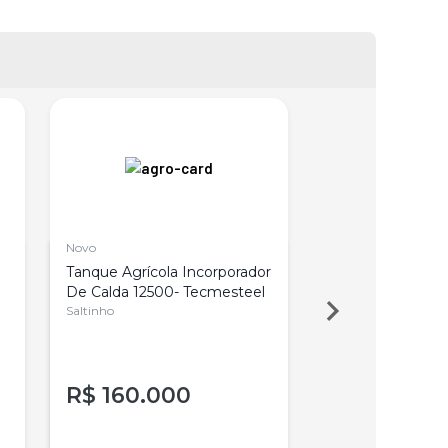
Novo
Tanque Agrícola Incorporador
Uréia Agrícola 46 
De Calda 12500- Tecmesteel
Saltinho
R$
160.000
Pergunte ao 