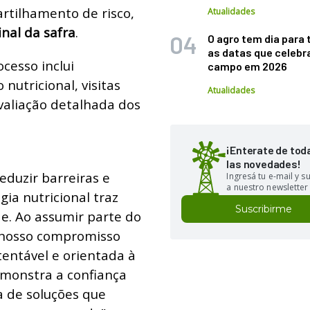
rtilhamento de risco,
Atualidades
inal da safra
.
O agro tem dia para 
as datas que celebr
ocesso inclui
campo em 2026
nutricional, visitas
Atualidades
valiação detalhada dos
¡Enterate de tod
las novedades!
eduzir barreiras e
Ingresá tu e-mail y 
a nuestro newsletter
ia nutricional traz
Suscribirme
de. Ao assumir parte do
s nosso compromisso
tentável e orientada à
monstra a confiança
a de soluções que