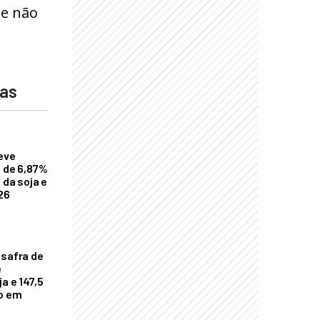
de não
das
eve
a de 6,87%
 da soja e
26
 safra de
e
a e 147,5
ho em