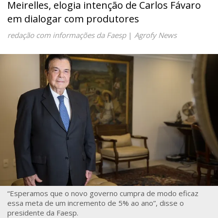
Meirelles, elogia intenção de Carlos Fávaro
em dialogar com produtores
redação com informações da Faesp
|
Agrofy News
“Esperamos que o novo governo cumpra de modo eficaz
essa meta de um incremento de 5% ao ano”, disse o
presidente da Faesp.