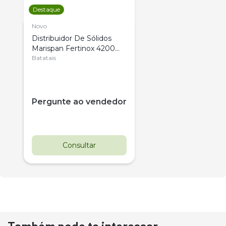
Destaque
Novo
Distribuidor De Sólidos
Marispan Fertinox 4200
Citrus
Batatais
Pergunte ao vendedor
Consultar
Também pode te interessar