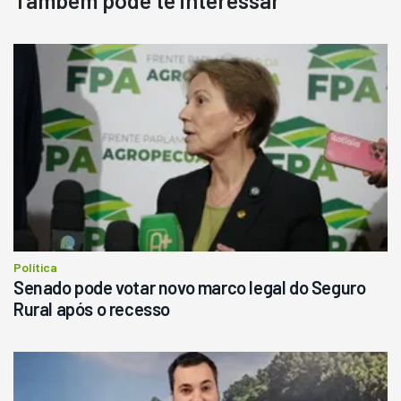
Destaque
Usado
Pá Carregadeira Cat 966
Ano 1987
Londrina
R$
145.000
Consultar
Política
Senado pode votar novo marco legal do Seguro
Rural após o recesso