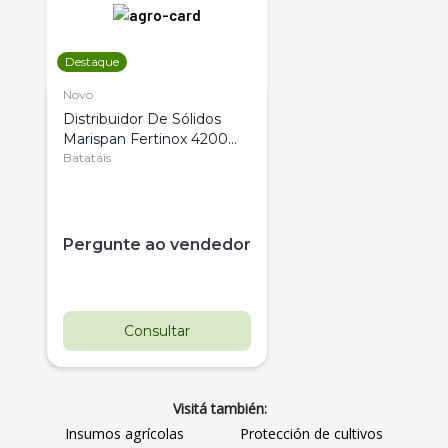
Destaque
Novo
Distribuidor De Sólidos
Marispan Fertinox 4200
Citrus
Batatais
Pergunte ao vendedor
Consultar
Visitá también:
Insumos agrícolas
Protección de cultivos