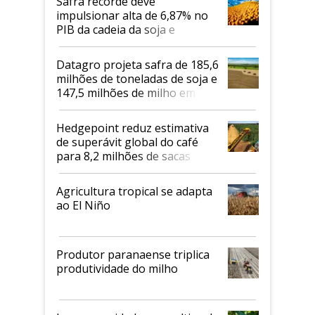
Safra recorde deve
impulsionar alta de 6,87% no
PIB da cadeia da soja e
biodiesel em 2026
Datagro projeta safra de 185,6
milhões de toneladas de soja e
147,5 milhões de milho em
2026/27
Hedgepoint reduz estimativa
de superávit global do café
para 8,2 milhões de sacas
Agricultura tropical se adapta
ao El Niño
Produtor paranaense triplica
produtividade do milho