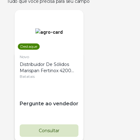
Tudo que você precisa para seu campo
Destaque
Novo
Distribuidor De Sólidos
Marispan Fertinox 4200
Citrus
Batatais
Pergunte ao vendedor
Consultar