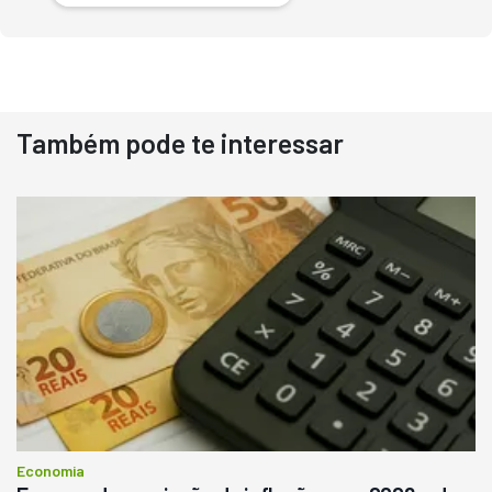
Também pode te interessar
Destaque
Usado
Pá Carregadeira Cat 966
Ano 1987
Londrina
R$
145.000
Consultar
Economia