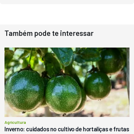
Destaque
Usado
Também pode te interessar
Pá Carregadeira Cat 966
Ano 1987
Londrina
R$
145.000
Consultar
Agricultura
Inverno: cuidados no cultivo de hortaliças e frutas