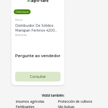
Destaque
Novo
Distribuidor De Sólidos
Marispan Fertinox 4200
Citrus
Batatais
Pergunte ao vendedor
Consultar
Visitá también:
Insumos agrícolas
Protección de cultivos
Fertilizantes
Silo bolsas