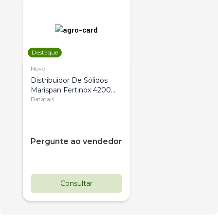
Destaque
Novo
Distribuidor De Sólidos
Marispan Fertinox 4200
Citrus
Batatais
Pergunte ao vendedor
Consultar