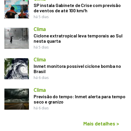
SP instala Gabinete de Crise com previsão
de ventos de até 100 km/h
há 5 dias
Clima
Ciclone extratropical leva temporais ao Sul
nesta quarta
há 5 dias
Clima
Inmet monitora possível ciclone bomba no
Brasil
há 6 dias
Clima
Previsão do tempo: Inmet alerta para tempo
seco e granizo
há 6 dias
Mais detalhes
>