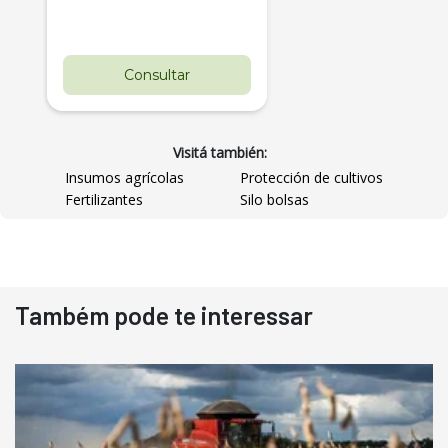
Consultar
Visitá también:
Insumos agrícolas
Protección de cultivos
Fertilizantes
Silo bolsas
Destaque
Usado
Também pode te interessar
Pá Carregadeira Cat 966
Ano 1987
Londrina
R$
145.000