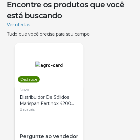
Encontre os produtos que você
está buscando
Ver ofertas
Tudo que você precisa para seu campo
Destaque
Novo
Distribuidor De Sólidos
Marispan Fertinox 4200
Citrus
Batatais
Pergunte ao vendedor