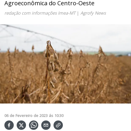
Agroeconômica do Centro-Oeste
redação com informações Imea-MT
|
Agrofy News
06
de
Fevereiro
de
2023
ás
10:30