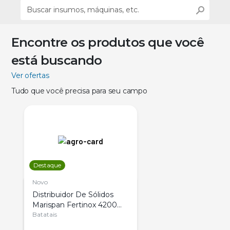
Encontre os produtos que você
está buscando
Ver ofertas
Tudo que você precisa para seu campo
Destaque
Novo
Distribuidor De Sólidos
Marispan Fertinox 4200
Citrus
Batatais