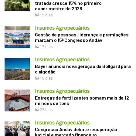
tratada cresce 15% no primeiro
quadrimestre de 2026
há 15 dias
Insumos Agropecuários
Gestão de pessoas, liderança e premiações
marcam o 15º Congresso Andav
há 17 dias
Insumos Agropecuários
Bayer anuncia nova geração da Bollgard para
o algodão
há 18 dias
Insumos Agropecuários
Entregas de fertilizantes somam mais de 12
milhões de tons
há 22 dias
Insumos Agropecuários
Congresso Andav debate recuperação
judicial e mercado financeiro