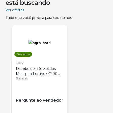
está buscando
Ver ofertas
Tudo que você precisa para seu campo
Destaque
Novo
Distribuidor De Sólidos
Marispan Fertinox 4200
Citrus
Batatais
Pergunte ao vendedor