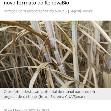
novo formato do RenovaBio
redação com informações do BNDES
|
Agrofy News
O projetos destacam potencial do etanol para reduzir a
pegada de carbono. (foto - Sistema CNA/Senar)
03
de
Março
de
2023
ás
16:57