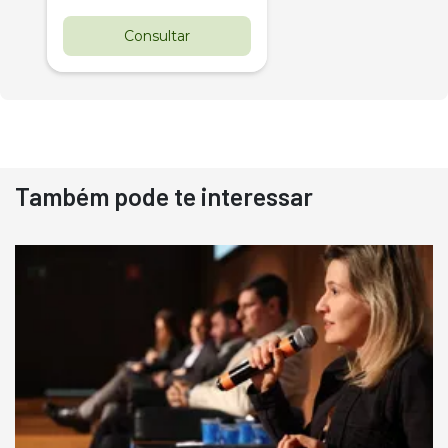
Consultar
Também pode te interessar
Destaque
Usado
Pá Carregadeira Cat 966
Ano 1987
Londrina
R$
145.000