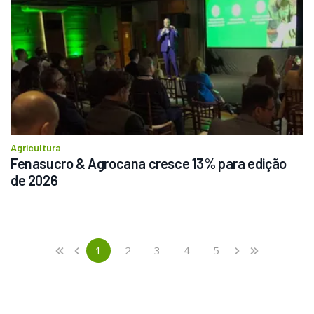
Agricultura
Fenasucro & Agrocana cresce 13% para edição 
de 2026
Previous
First
1
2
3
4
5
«
‹
›
»
(current)
Next
Last