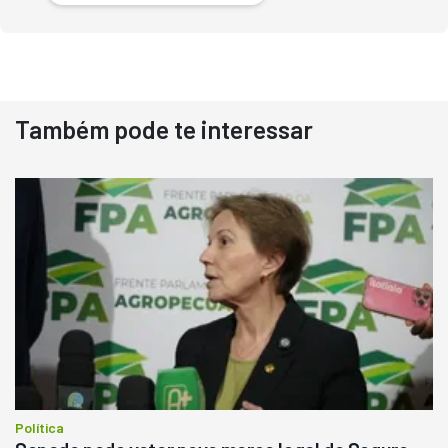
Também pode te interessar
Destaque
Usado
Pá Carregadeira Cat 966
Ano 1987
Londrina
R$
145.000
Consultar
Política