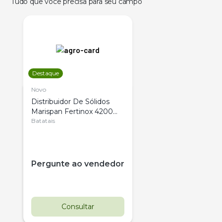
Tudo que você precisa para seu campo
Destaque
Novo
Distribuidor De Sólidos
Marispan Fertinox 4200
Citrus
Batatais
Pergunte ao vendedor
Consultar