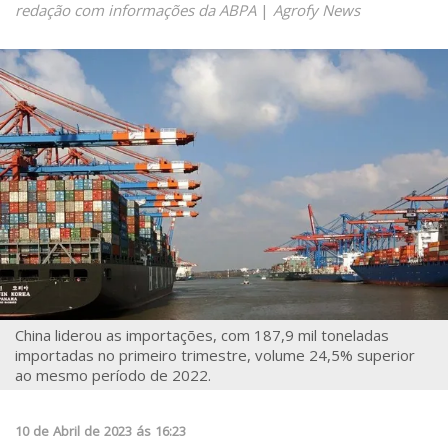
redação com informações da ABPA
|
Agrofy News
China liderou as importações, com 187,9 mil toneladas
importadas no primeiro trimestre, volume 24,5% superior
ao mesmo período de 2022.
10
de
Abril
de
2023
ás
16:23