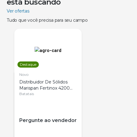
está buscando
Ver ofertas
Tudo que você precisa para seu campo
Destaque
Novo
Distribuidor De Sólidos
Marispan Fertinox 4200
Citrus
Batatais
Pergunte ao vendedor