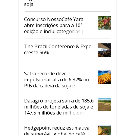
soja
Concurso NossoCafé Yara
abre inscrições para a 10ª
edição e inclui categorias para
cafés Canephora
The Brazil Conference & Expo
cresce 56%
Safra recorde deve
impulsionar alta de 6,87% no
PIB da cadeia da soja e
biodiesel em 2026
Datagro projeta safra de 185,6
milhões de toneladas de soja e
147,5 milhões de milho em
2026/27
Hedgepoint reduz estimativa
de superávit global do café