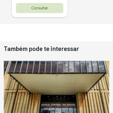
Consultar
Também pode te interessar
Destaque
Usado
Pá Carregadeira Cat 966
Ano 1987
Londrina
R$
145.000