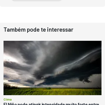
Também pode te interessar
Destaque
Usado
Pá Carregadeira Cat 966
Ano 1987
Londrina
R$
145.000
Consultar
Clima
El Niño pode atingir intensidade muito forte entre