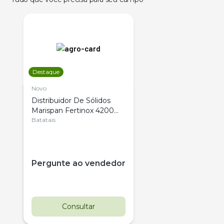
Destaque
Novo
Distribuidor De Sólidos
Marispan Fertinox 4200
Citrus
Batatais
Pergunte ao vendedor
Consultar