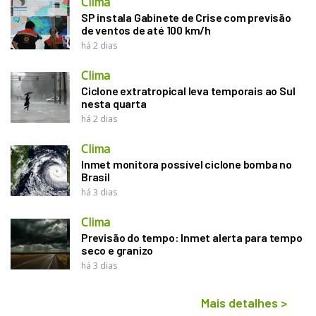
Clima
SP instala Gabinete de Crise com previsão
de ventos de até 100 km/h
há 2 dias
Clima
Ciclone extratropical leva temporais ao Sul
nesta quarta
há 2 dias
Clima
Inmet monitora possível ciclone bomba no
Brasil
há 3 dias
Clima
Previsão do tempo: Inmet alerta para tempo
seco e granizo
há 3 dias
Mais detalhes
>