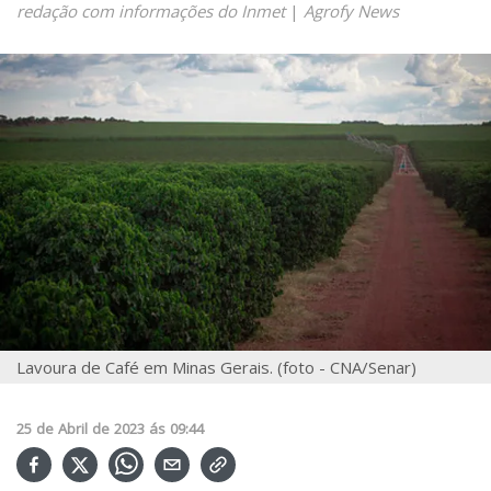
redação com informações do Inmet
|
Agrofy News
Lavoura de Café em Minas Gerais. (foto - CNA/Senar)
25
de
Abril
de
2023
ás
09:44