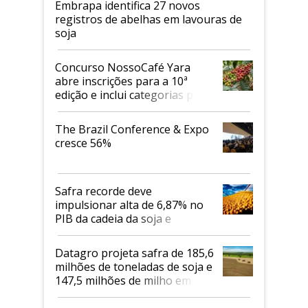
Embrapa identifica 27 novos
registros de abelhas em lavouras de
soja
Concurso NossoCafé Yara
abre inscrições para a 10ª
edição e inclui categorias para
cafés Canephora
The Brazil Conference & Expo
cresce 56%
Safra recorde deve
impulsionar alta de 6,87% no
PIB da cadeia da soja e
biodiesel em 2026
Datagro projeta safra de 185,6
milhões de toneladas de soja e
147,5 milhões de milho em
2026/27