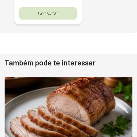
Consultar
Também pode te interessar
Destaque
Usado
Pá Carregadeira Cat 966
Ano 1987
Londrina
R$
145.000