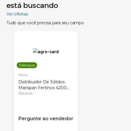
está buscando
Ver ofertas
Tudo que você precisa para seu campo
Destaque
Novo
Distribuidor De Sólidos
Marispan Fertinox 4200
Citrus
Batatais
Pergunte ao vendedor