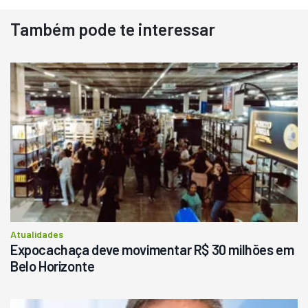
Também pode te interessar
Destaque
Usado
Pá Carregadeira Cat 966
Ano 1987
Londrina
R$
145.000
Consultar
Atualidades
Expocachaça deve movimentar R$ 30 milhões em
Belo Horizonte