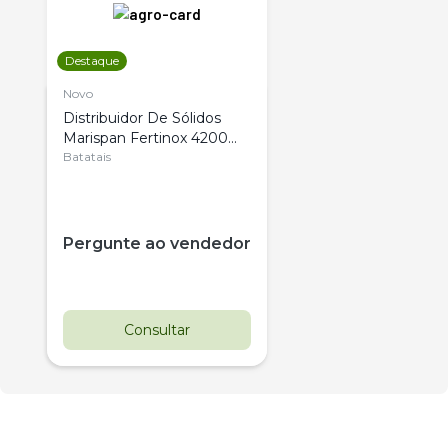
Destaque
Novo
Distribuidor De Sólidos
Marispan Fertinox 4200
Citrus
Batatais
Pergunte ao vendedor
Consultar