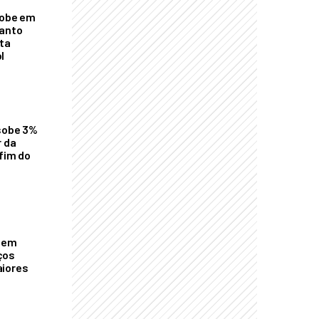
sobe em
uanto
ta
l
 sobe 3%
r da
 fim do
o em
ços
aiores