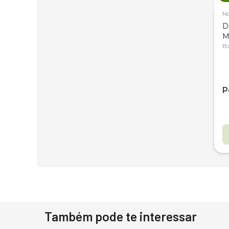
N
D
M
C
Ba
P
Também pode te interessar
D