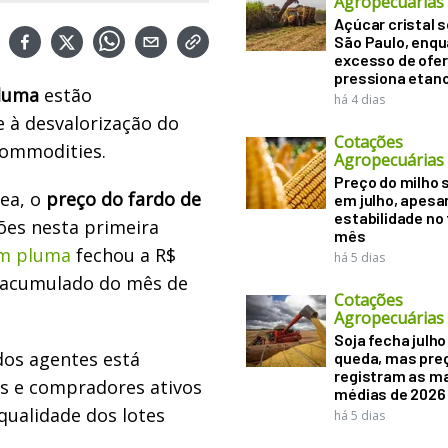
Agropecuárias
Açúcar cristal 
São Paulo, enq
excesso de ofer
pressiona etano
luma
estão
há 4 dias
 à desvalorização do
Cotações
commodities.
Agropecuárias
Preço do milho
pea, o
preço do fardo de
em julho, apesa
estabilidade no
ões nesta primeira
mês
em pluma
fechou a R$
há 5 dias
o acumulado do mês de
Cotações
Agropecuárias
Soja fecha julh
dos agentes está
queda, mas pre
registram as m
s e compradores ativos
médias de 2026
qualidade dos lotes
há 5 dias