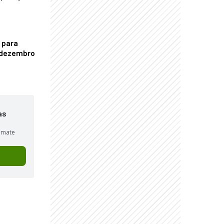
 para
é dezembro
as
sumate