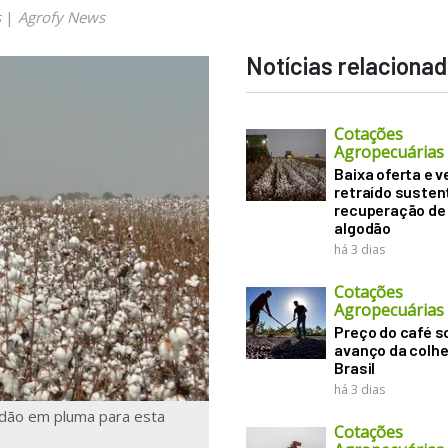
s
|
Agrofy News
Notícias relaciona
Cotações
Agropecuárias
Baixa oferta e 
retraído suste
recuperação de
algodão
há 3 dias
Cotações
Agropecuárias
Preço do café 
avanço da colhe
Brasil
há 3 dias
odão em pluma para esta
Cotações