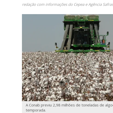
redação com informações do Cepea e Agência Safra
A Conab previu 2,98 milhões de toneladas de alg
temporada.