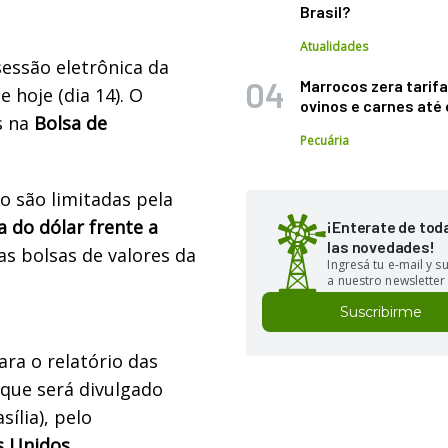
Brasil?
Atualidades
essão eletrônica da
Marrocos zera tarifa
e hoje (dia 14). O
ovinos e carnes at
s na
Bolsa de
Pecuária
 são limitadas pela
a do dólar frente a
¡Enterate de tod
las novedades!
as bolsas de valores da
Ingresá tu e-mail y 
a nuestro newsletter
Suscribirme
ra o relatório das
que será divulgado
sília), pelo
s Unidos
.