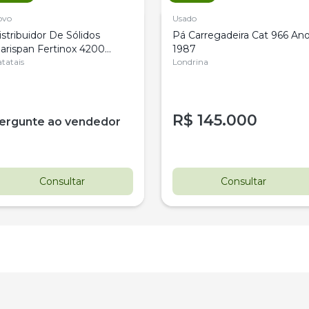
ovo
Usado
istribuidor De Sólidos
Pá Carregadeira Cat 966 An
arispan Fertinox 4200
1987
itrus
tatais
Londrina
R$
145.000
ergunte ao vendedor
Consultar
Consultar
estaque
Destaque