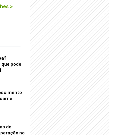
lhes
>
ba?
 que pode
l
escimento
 carne
nas de
operação no