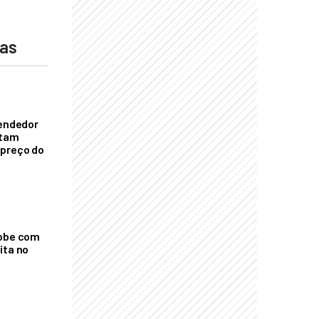
das
vendedor
ntam
 preço do
sobe com
ita no