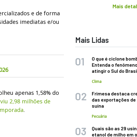
Mais deta
rcializados e de forma
sidades imediatas e/ou
Mais Lidas
O que é ciclone bom
Entenda o fenômeno
026
atingir o Sul do Brasi
Clima
colheu apenas 1,58% do
Frimesa destaca cr
das exportações de
viu 2,98 milhões de
suína
temporada
.
Pecuária
Quais são as 29 usi
etanol de milho em 