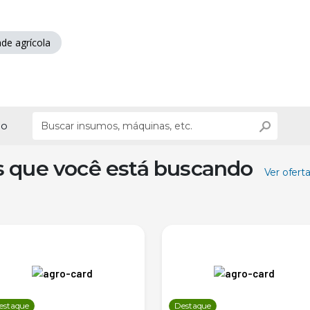
ade agrícola
ão
s que você está buscando
Ver ofert
estaque
Destaque