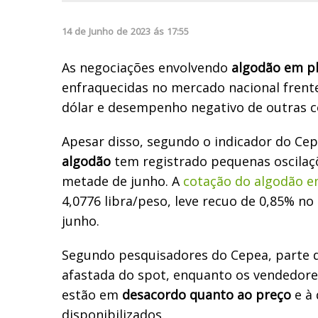
14
de
Junho
de
2023
ás
17:55
As negociações envolvendo
algodão em p
enfraquecidas no mercado nacional frente
dólar e desempenho negativo de outras 
Apesar disso, segundo o indicador do Ce
algodão
tem registrado pequenas oscilaç
metade de junho. A
cotação do algodão 
4,0776 libra/peso, leve recuo de 0,85% n
junho.
Segundo pesquisadores do Cepea, parte 
afastada do spot, enquanto os vendedore
estão em
desacordo quanto ao preço
e à 
disponibilizados.